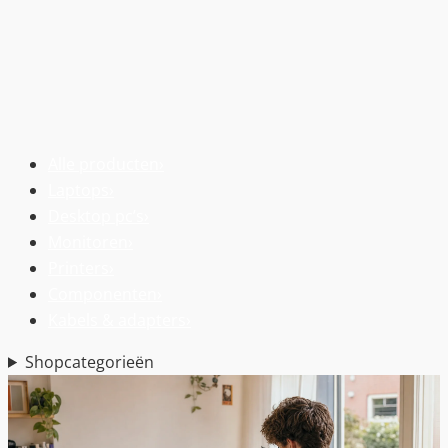
Alle producten
›
Laptops
›
Desktop pc’s
›
Monitoren
›
Printers
›
Componenten
›
Kabels & adapters
›
Shopcategorieën