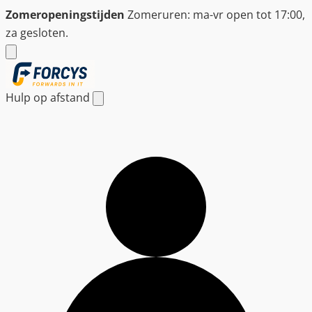
Ga
Zomeropeningstijden
Zomeruren: ma-vr open tot 17:00,
naar
za gesloten.
de
inhoud
Hulp op afstand