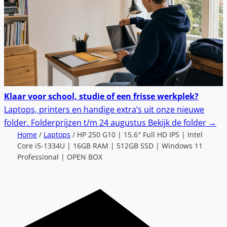
Klaar voor school, studie of een frisse werkplek?
Laptops, printers en handige extra’s uit onze nieuwe
folder.
Folderprijzen t/m 24 augustus
Bekijk de folder
→
Home
/
Laptops
/ HP 250 G10 | 15.6″ Full HD IPS | Intel
Core i5-1334U | 16GB RAM | 512GB SSD | Windows 11
Professional | OPEN BOX