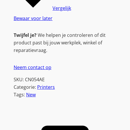
i
Vergelijk
g
Bewaar voor later
h
-
Twijfel je?
We helpen je controleren of dit
C
product past bij jouw werkplek, winkel of
a
reparatievraag.
p
a
Neem contact op
c
i
SKU:
CN054AE
t
Categorie:
Printers
y
Tags:
New
C
y
a
a
n