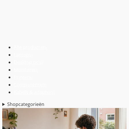
Alle producten
›
Laptops
›
Desktop pc’s
›
Monitoren
›
Printers
›
Componenten
›
Kabels & adapters
›
Shopcategorieën