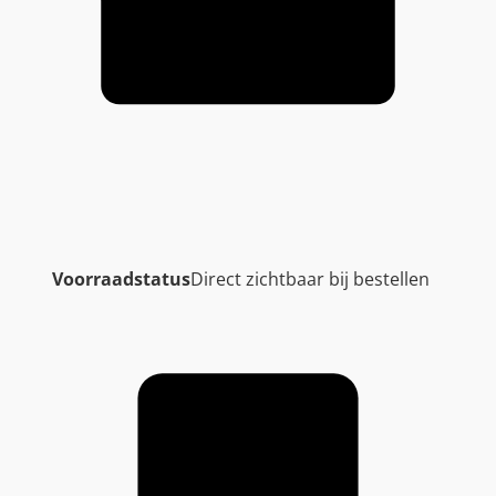
a
l
Voorraadstatus
Direct zichtbaar bij bestellen