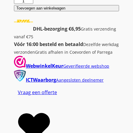
H
P
Toevoegen aan winkelwagen
9
3
DHL-bezorging €6,95
Gratis verzending
3
vanaf €75
X
Vóór 16:00 besteld en betaald
Dezelfde werkdag
L
verzonden
Gratis afhalen in Coevorden of Parrega
|
O
WebwinkelKeur
Geverifieerde webshop
r
i
ICTWaarborg
Aangesloten deelnemer
g
Vraag een offerte
i
n
e
l
e
H