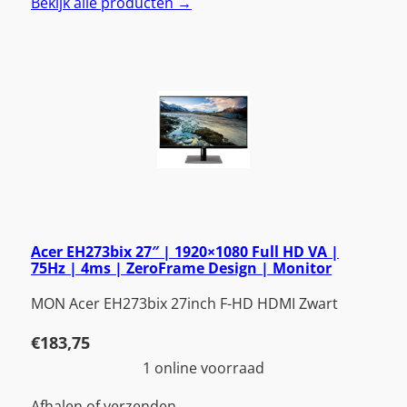
Bekijk alle producten →
Acer EH273bix 27″ | 1920×1080 Full HD VA |
75Hz | 4ms | ZeroFrame Design | Monitor
MON Acer EH273bix 27inch F-HD HDMI Zwart
€
183,75
1 online voorraad
Afhalen of verzenden