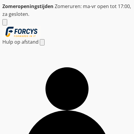
Ga
Zomeropeningstijden
Zomeruren: ma-vr open tot 17:00,
naar
za gesloten.
de
inhoud
Hulp op afstand