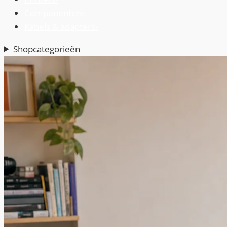
Componenten
›
Kabels & adapters
›
Shopcategorieën