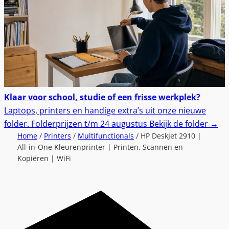
Klaar voor school, studie of een frisse werkplek?
Laptops, printers en handige extra’s uit onze nieuwe
folder.
Folderprijzen t/m 24 augustus
Bekijk de folder
→
Home
/
Printers
/
Multifunctionals
/ HP DeskJet 2910 |
All-in-One Kleurenprinter | Printen, Scannen en
Kopiëren | WiFi