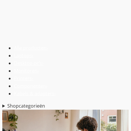
Alle producten
›
Laptops
›
Desktop pc’s
›
Monitoren
›
Printers
›
Componenten
›
Kabels & adapters
›
Shopcategorieën