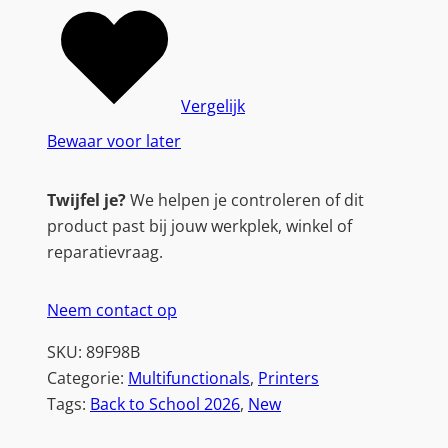
l
l
-
i
Vergelijk
n
Bewaar voor later
-
O
Twijfel je?
We helpen je controleren of dit
n
product past bij jouw werkplek, winkel of
e
reparatievraag.
K
l
Neem contact op
e
u
SKU:
89F98B
r
Categorie:
Multifunctionals
, 
Printers
e
Tags:
Back to School 2026
, 
New
n
p