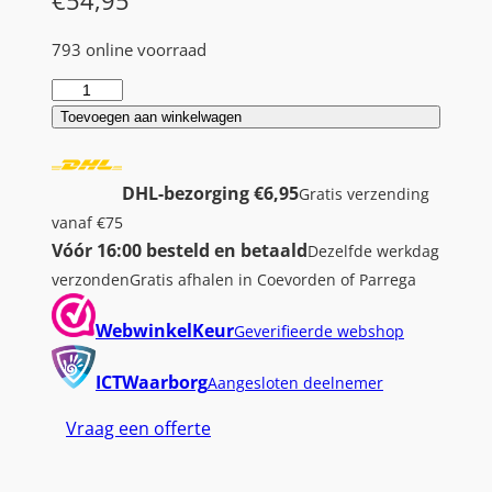
793 online voorraad
H
P
Toevoegen aan winkelwagen
D
e
DHL-bezorging €6,95
Gratis verzending
s
vanaf €75
k
Vóór 16:00 besteld en betaald
Dezelfde werkdag
J
verzonden
Gratis afhalen in Coevorden of Parrega
e
t
WebwinkelKeur
Geverifieerde webshop
2
9
ICTWaarborg
Aangesloten deelnemer
1
Vraag een offerte
0
|
A