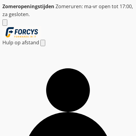
Ga
Zomeropeningstijden
Zomeruren: ma-vr open tot 17:00,
naar
za gesloten.
de
inhoud
Hulp op afstand