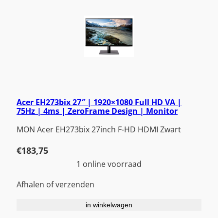
Acer EH273bix 27″ | 1920×1080 Full HD VA |
75Hz | 4ms | ZeroFrame Design | Monitor
MON Acer EH273bix 27inch F-HD HDMI Zwart
€
183,75
1 online voorraad
Afhalen of verzenden
in winkelwagen