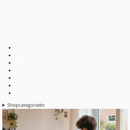
Alle producten
›
Laptops
›
Desktop pc’s
›
Monitoren
›
Printers
›
Componenten
›
Kabels & adapters
›
Shopcategorieën