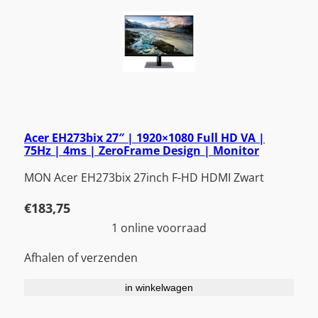
Acer EH273bix 27″ | 1920×1080 Full HD VA |
75Hz | 4ms | ZeroFrame Design | Monitor
MON Acer EH273bix 27inch F-HD HDMI Zwart
€
183,75
1 online voorraad
Afhalen of verzenden
in winkelwagen