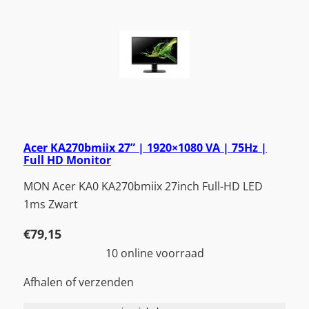
Acer KA270bmiix 27” | 1920×1080 VA | 75Hz |
Full HD Monitor
MON Acer KA0 KA270bmiix 27inch Full-HD LED
1ms Zwart
€
79,15
10 online voorraad
Afhalen of verzenden