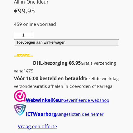
All-in-One Kleur
€
99,95
459 online voorraad
H
P
Toevoegen aan winkelwagen
E
N
DHL-bezorging €6,95
Gratis verzending
V
vanaf €75
Y
Vóór 16:00 besteld en betaald
Dezelfde werkdag
P
verzonden
Gratis afhalen in Coevorden of Parrega
h
o
WebwinkelKeur
Geverifieerde webshop
t
o
ICTWaarborg
Aangesloten deelnemer
7
Vraag een offerte
2