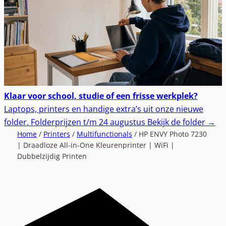
Klaar voor school, studie of een frisse werkplek?
Laptops, printers en handige extra’s uit onze nieuwe
folder.
Folderprijzen t/m 24 augustus
Bekijk de folder
→
Home
/
Printers
/
Multifunctionals
/ HP ENVY Photo 7230
| Draadloze All-in-One Kleurenprinter | WiFi |
Dubbelzijdig Printen