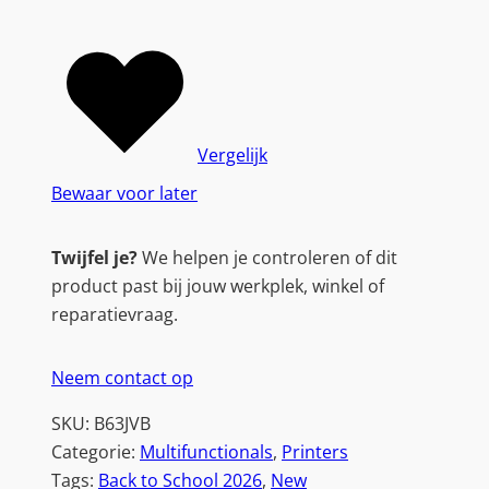
3
0
|
D
r
a
Vergelijk
a
Bewaar voor later
d
l
Twijfel je?
We helpen je controleren of dit
o
product past bij jouw werkplek, winkel of
z
reparatievraag.
e
A
Neem contact op
l
l
SKU:
B63JVB
-
Categorie:
Multifunctionals
, 
Printers
i
Tags:
Back to School 2026
, 
New