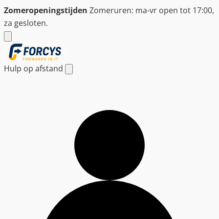
Ga
Zomeropeningstijden
Zomeruren: ma-vr open tot 17:00,
naar
za gesloten.
de
inhoud
Hulp op afstand