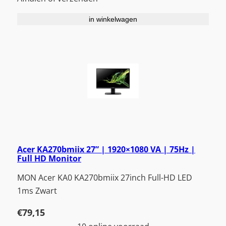
in winkelwagen
Acer KA270bmiix 27” | 1920×1080 VA | 75Hz |
Full HD Monitor
MON Acer KA0 KA270bmiix 27inch Full-HD LED
1ms Zwart
€
79,15