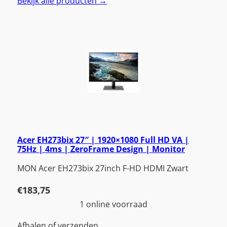
Bekijk alle producten →
Acer EH273bix 27″ | 1920×1080 Full HD VA |
75Hz | 4ms | ZeroFrame Design | Monitor
MON Acer EH273bix 27inch F-HD HDMI Zwart
€
183,75
1 online voorraad
Afhalen of verzenden