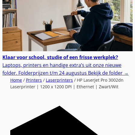
Klaar voor school, studie of een frisse werkplek?
Laptops, printers en handige extra’s uit onze nieuwe
folder.
Folderprijzen t/m 24 augustus
Bekijk de folder
→
Home
/
Printers
/
Laserprinters
/ HP LaserJet Pro 3002dn
Laserprinter | 1200 x 1200 DPI | Ethernet | Zwart/Wit