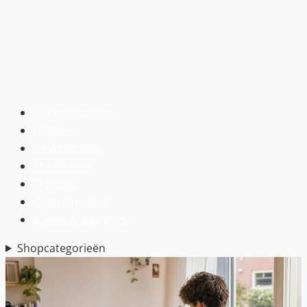
Alle producten
›
Laptops
›
Desktop pc’s
›
Monitoren
›
Printers
›
Componenten
›
Kabels & adapters
›
Shopcategorieën