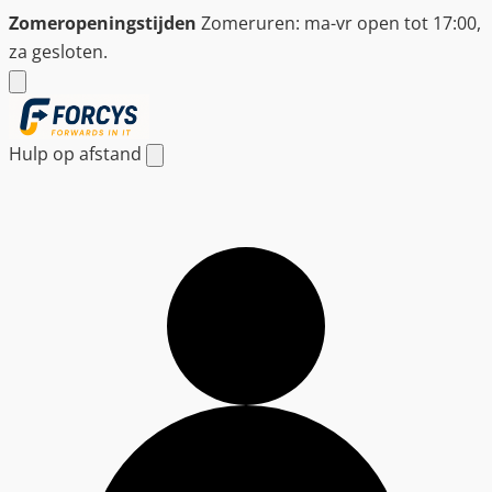
Ga
Zomeropeningstijden
Zomeruren: ma-vr open tot 17:00,
naar
za gesloten.
de
inhoud
Hulp op afstand