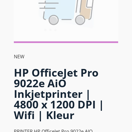
NEW
HP OfficeJet Pro
9022e AiO
Inkjetprinter |
4800 x 1200 DPI |
Wifi | Kleur
PRINTER HP OfficeJet Pro 9022e AIO