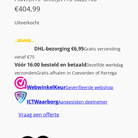
€
404,99
Uitverkocht
DHL-bezorging €6,95
Gratis verzending
vanaf €75
Vóór 16:00 besteld en betaald
Dezelfde werkdag
verzonden
Gratis afhalen in Coevorden of Parrega
WebwinkelKeur
Geverifieerde webshop
ICTWaarborg
Aangesloten deelnemer
Vraag een offerte