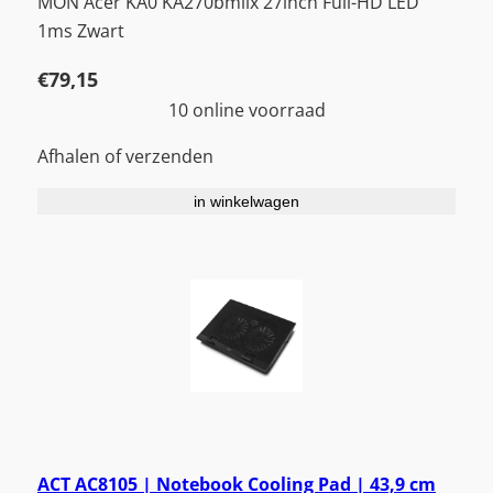
MON Acer KA0 KA270bmiix 27inch Full-HD LED
1ms Zwart
€
79,15
10 online voorraad
Afhalen of verzenden
in winkelwagen
ACT AC8105 | Notebook Cooling Pad | 43,9 cm