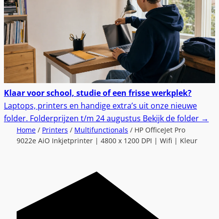
Klaar voor school, studie of een frisse werkplek?
Laptops, printers en handige extra’s uit onze nieuwe
folder.
Folderprijzen t/m 24 augustus
Bekijk de folder
→
Home
/
Printers
/
Multifunctionals
/ HP OfficeJet Pro
9022e AiO Inkjetprinter | 4800 x 1200 DPI | Wifi | Kleur