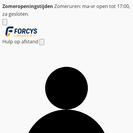
Ga
Zomeropeningstijden
Zomeruren: ma-vr open tot 17:00,
naar
za gesloten.
de
inhoud
Hulp op afstand