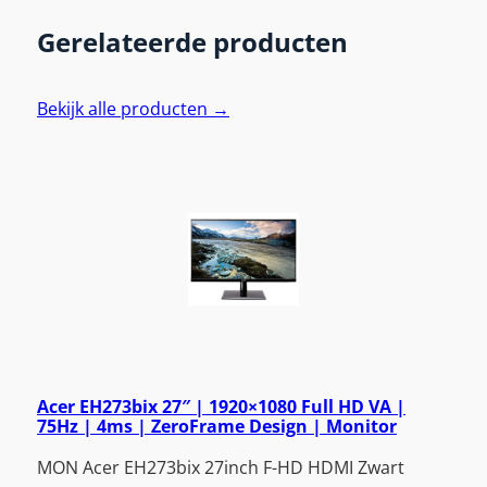
Gerelateerde producten
Bekijk alle producten →
Acer EH273bix 27″ | 1920×1080 Full HD VA |
75Hz | 4ms | ZeroFrame Design | Monitor
MON Acer EH273bix 27inch F-HD HDMI Zwart