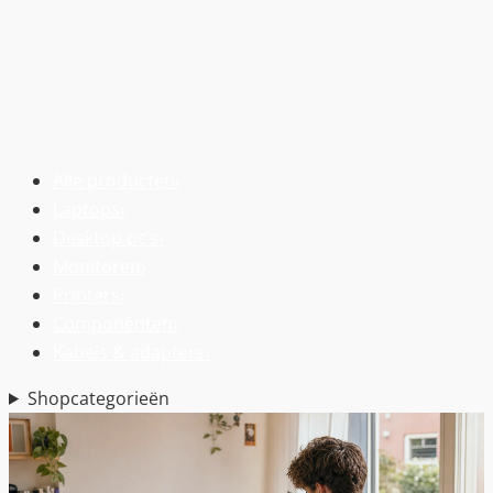
Alle producten
›
Laptops
›
Desktop pc’s
›
Monitoren
›
Printers
›
Componenten
›
Kabels & adapters
›
Shopcategorieën