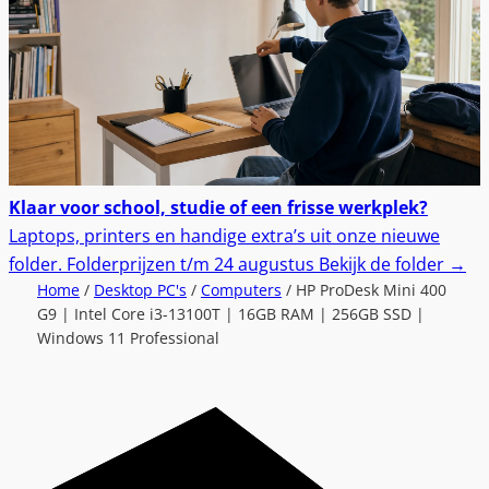
Klaar voor school, studie of een frisse werkplek?
Laptops, printers en handige extra’s uit onze nieuwe
folder.
Folderprijzen t/m 24 augustus
Bekijk de folder
→
Home
/
Desktop PC's
/
Computers
/ HP ProDesk Mini 400
G9 | Intel Core i3-13100T | 16GB RAM | 256GB SSD |
Windows 11 Professional