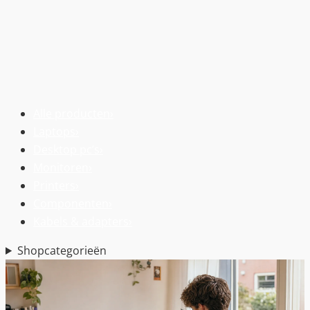
Alle producten
›
Laptops
›
Desktop pc’s
›
Monitoren
›
Printers
›
Componenten
›
Kabels & adapters
›
Shopcategorieën