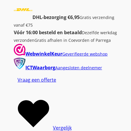
DHL-bezorging €6,95
Gratis verzending
vanaf €75
Vóór 16:00 besteld en betaald
Dezelfde werkdag
verzonden
Gratis afhalen in Coevorden of Parrega
WebwinkelKeur
Geverifieerde webshop
ICTWaarborg
Aangesloten deelnemer
Vraag een offerte
Vergelijk