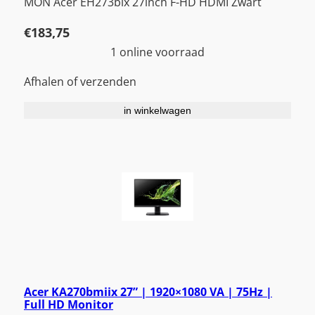
MON Acer EH273bix 27inch F-HD HDMI Zwart
€
183,75
1 online voorraad
Afhalen of verzenden
in winkelwagen
Acer KA270bmiix 27” | 1920×1080 VA | 75Hz |
Full HD Monitor