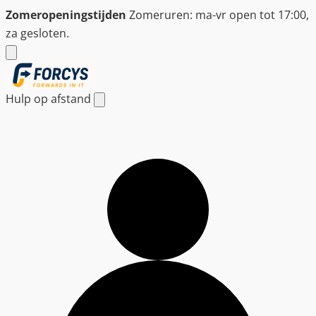
Ga
Zomeropeningstijden
Zomeruren: ma-vr open tot 17:00,
naar
za gesloten.
de
inhoud
Hulp op afstand