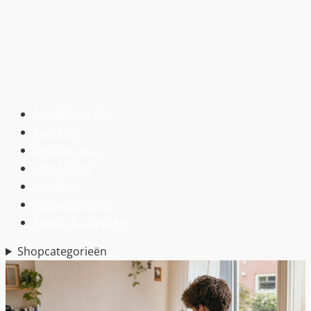
Alle producten
›
Laptops
›
Desktop pc’s
›
Monitoren
›
Printers
›
Componenten
›
Kabels & adapters
›
Shopcategorieën