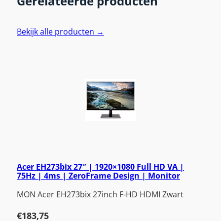
Gerelateerde producten
Bekijk alle producten →
Acer EH273bix 27″ | 1920×1080 Full HD VA |
75Hz | 4ms | ZeroFrame Design | Monitor
MON Acer EH273bix 27inch F-HD HDMI Zwart
€
183,75