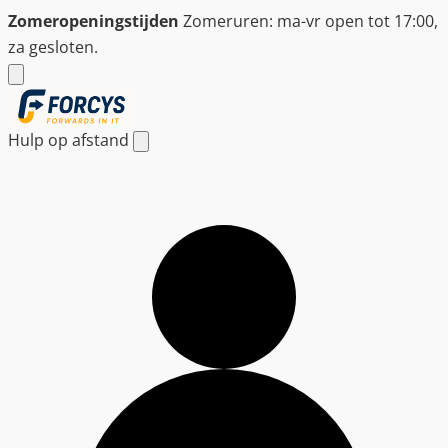
Ga
Zomeropeningstijden
Zomeruren: ma-vr open tot 17:00,
naar
za gesloten.
de
inhoud
Hulp op afstand