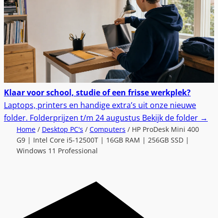
Klaar voor school, studie of een frisse werkplek?
Laptops, printers en handige extra’s uit onze nieuwe
folder.
Folderprijzen t/m 24 augustus
Bekijk de folder
→
Home
/
Desktop PC's
/
Computers
/ HP ProDesk Mini 400
G9 | Intel Core i5-12500T | 16GB RAM | 256GB SSD |
Windows 11 Professional