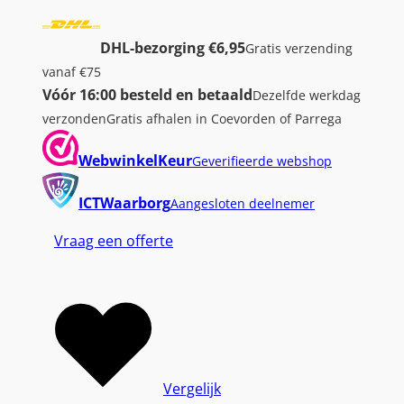
DHL-bezorging €6,95
Gratis verzending
vanaf €75
Vóór 16:00 besteld en betaald
Dezelfde werkdag
verzonden
Gratis afhalen in Coevorden of Parrega
WebwinkelKeur
Geverifieerde webshop
ICTWaarborg
Aangesloten deelnemer
Vraag een offerte
Vergelijk