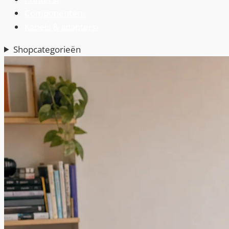
Componenten
›
Kabels & adapters
›
Shopcategorieën