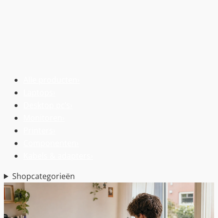
Alle producten
›
Laptops
›
Desktop pc’s
›
Monitoren
›
Printers
›
Componenten
›
Kabels & adapters
›
Shopcategorieën