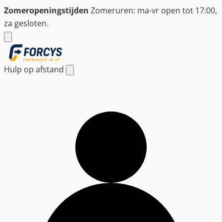
Ga
Zomeropeningstijden
Zomeruren: ma-vr open tot 17:00,
naar
za gesloten.
de
inhoud
Hulp op afstand