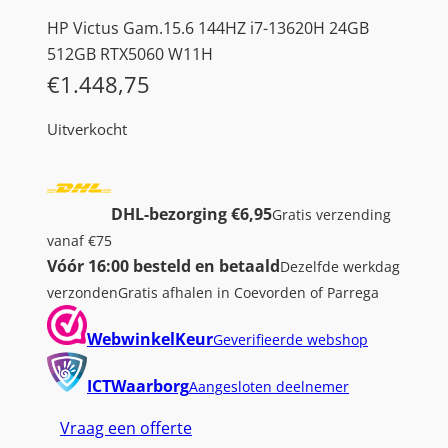
HP Victus Gam.15.6 144HZ i7-13620H 24GB
512GB RTX5060 W11H
€
1.448,75
Uitverkocht
DHL-bezorging €6,95
Gratis verzending
vanaf €75
Vóór 16:00 besteld en betaald
Dezelfde werkdag
verzonden
Gratis afhalen in Coevorden of Parrega
WebwinkelKeur
Geverifieerde webshop
ICTWaarborg
Aangesloten deelnemer
Vraag een offerte