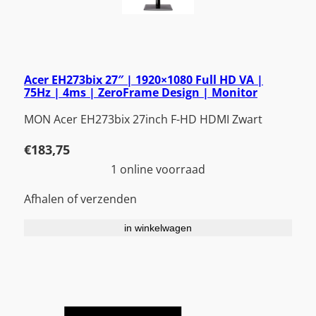
Acer EH273bix 27″ | 1920×1080 Full HD VA |
75Hz | 4ms | ZeroFrame Design | Monitor
MON Acer EH273bix 27inch F-HD HDMI Zwart
€
183,75
1 online voorraad
Afhalen of verzenden
in winkelwagen