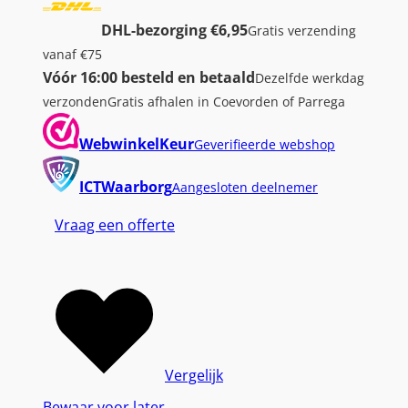
DHL-bezorging €6,95
Gratis verzending
vanaf €75
Vóór 16:00 besteld en betaald
Dezelfde werkdag
verzonden
Gratis afhalen in Coevorden of Parrega
WebwinkelKeur
Geverifieerde webshop
ICTWaarborg
Aangesloten deelnemer
Vraag een offerte
Vergelijk
Bewaar voor later