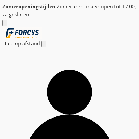
Ga
Zomeropeningstijden
Zomeruren: ma-vr open tot 17:00,
naar
za gesloten.
de
inhoud
Hulp op afstand