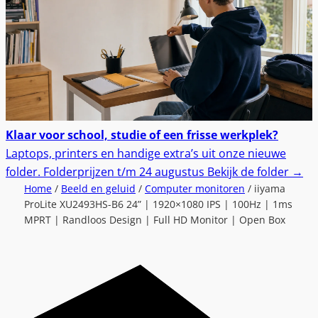
Klaar voor school, studie of een frisse werkplek?
Laptops, printers en handige extra’s uit onze nieuwe
folder.
Folderprijzen t/m 24 augustus
Bekijk de folder
→
Home
/
Beeld en geluid
/
Computer monitoren
/ iiyama
ProLite XU2493HS-B6 24” | 1920×1080 IPS | 100Hz | 1ms
MPRT | Randloos Design | Full HD Monitor | Open Box