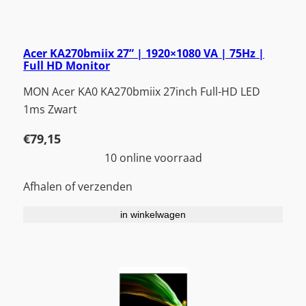
Acer KA270bmiix 27” | 1920×1080 VA | 75Hz |
Full HD Monitor
MON Acer KA0 KA270bmiix 27inch Full-HD LED
1ms Zwart
€
79,15
10 online voorraad
Afhalen of verzenden
in winkelwagen