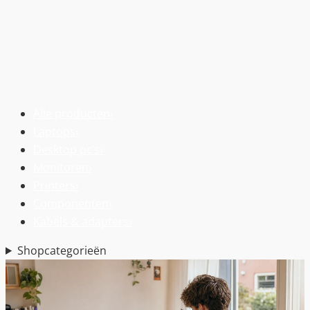
Alle producten
›
Laptops
›
Desktop pc’s
›
Monitoren
›
Printers
›
Componenten
›
Kabels & adapters
›
Shopcategorieën