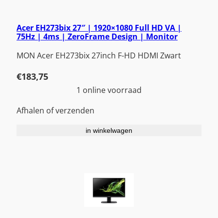
Acer EH273bix 27″ | 1920×1080 Full HD VA |
75Hz | 4ms | ZeroFrame Design | Monitor
MON Acer EH273bix 27inch F-HD HDMI Zwart
€
183,75
1 online voorraad
Afhalen of verzenden
in winkelwagen