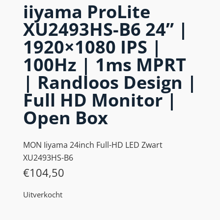
iiyama ProLite
XU2493HS-B6 24” |
1920×1080 IPS |
100Hz | 1ms MPRT
| Randloos Design |
Full HD Monitor |
Open Box
MON Iiyama 24inch Full-HD LED Zwart
XU2493HS-B6
€
104,50
Uitverkocht