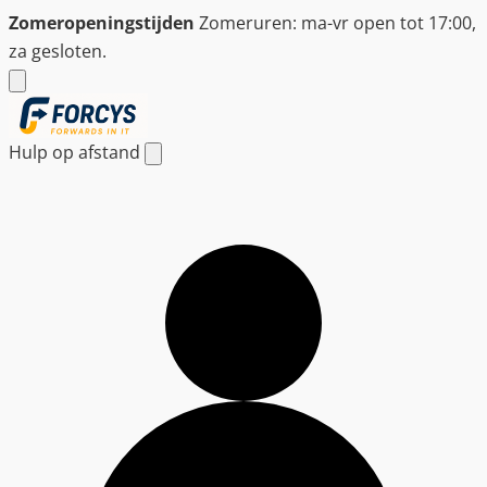
Ga
Zomeropeningstijden
Zomeruren: ma-vr open tot 17:00,
naar
za gesloten.
de
inhoud
Hulp op afstand