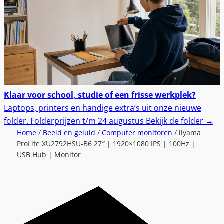
Klaar voor school, studie of een frisse werkplek?
Laptops, printers en handige extra’s uit onze nieuwe
folder.
Folderprijzen t/m 24 augustus
Bekijk de folder
→
Home
/
Beeld en geluid
/
Computer monitoren
/ iiyama
ProLite XU2792HSU-B6 27″ | 1920×1080 IPS | 100Hz |
USB Hub | Monitor