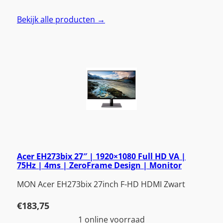
Bekijk alle producten →
Acer EH273bix 27″ | 1920×1080 Full HD VA |
75Hz | 4ms | ZeroFrame Design | Monitor
MON Acer EH273bix 27inch F-HD HDMI Zwart
€
183,75
1 online voorraad