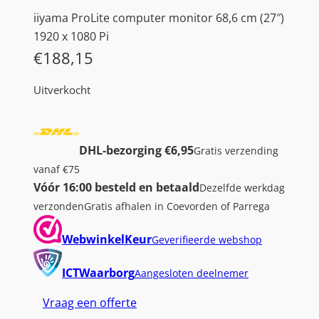
iiyama ProLite computer monitor 68,6 cm (27″)
1920 x 1080 Pi
€
188,15
Uitverkocht
DHL-bezorging €6,95
Gratis verzending
vanaf €75
Vóór 16:00 besteld en betaald
Dezelfde werkdag
verzonden
Gratis afhalen in Coevorden of Parrega
WebwinkelKeur
Geverifieerde webshop
ICTWaarborg
Aangesloten deelnemer
Vraag een offerte