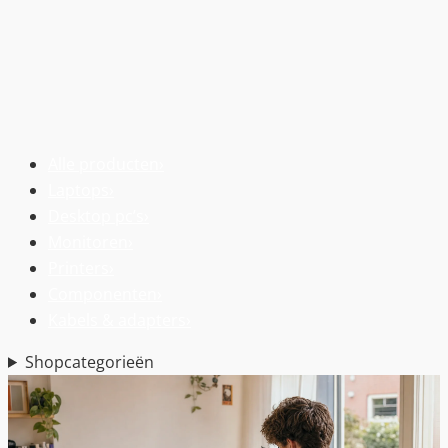
Alle producten
›
Laptops
›
Desktop pc’s
›
Monitoren
›
Printers
›
Componenten
›
Kabels & adapters
›
Shopcategorieën