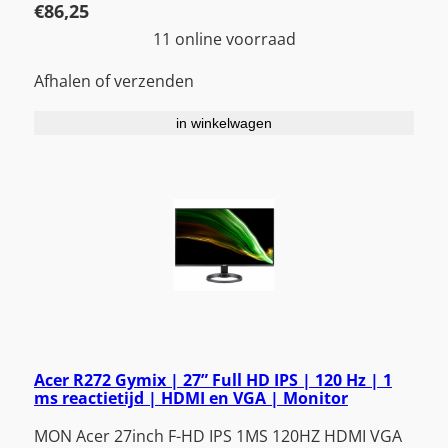
€
86,25
11 online voorraad
Afhalen of verzenden
in winkelwagen
Acer R272 Gymix | 27” Full HD IPS | 120 Hz | 1
ms reactietijd | HDMI en VGA | Monitor
MON Acer 27inch F-HD IPS 1MS 120HZ HDMI VGA