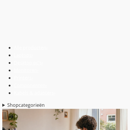
Alle producten
›
Laptops
›
Desktop pc’s
›
Monitoren
›
Printers
›
Componenten
›
Kabels & adapters
›
Shopcategorieën