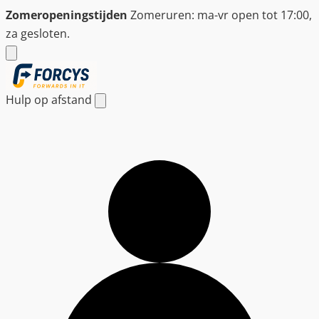
Ga
Zomeropeningstijden
Zomeruren: ma-vr open tot 17:00,
naar
za gesloten.
de
inhoud
Hulp op afstand