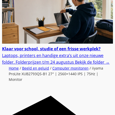
Klaar voor school, studie of een frisse werkplek?
Laptops, printers en handige extra’s uit onze nieuwe
folder.
Folderprijzen t/m 24 augustus
Bekijk de folder
→
Home
/
Beeld en geluid
/
Computer monitoren
/ iiyama
ProLite XUB2793QS-B1 27″ | 2560×1440 IPS | 75Hz |
Monitor