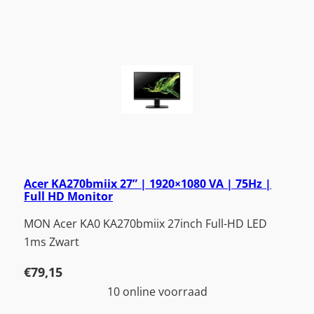
Acer KA270bmiix 27” | 1920×1080 VA | 75Hz |
Full HD Monitor
MON Acer KA0 KA270bmiix 27inch Full-HD LED
1ms Zwart
€
79,15
10 online voorraad