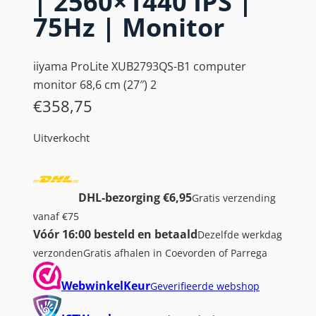
| 2560×1440 IPS |
75Hz | Monitor
iiyama ProLite XUB2793QS-B1 computer
monitor 68,6 cm (27″) 2
€
358,75
Uitverkocht
DHL-bezorging €6,95
Gratis verzending
vanaf €75
Vóór 16:00 besteld en betaald
Dezelfde werkdag
verzonden
Gratis afhalen in Coevorden of Parrega
WebwinkelKeur
Geverifieerde webshop