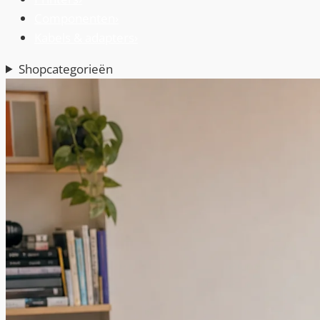
Componenten
›
Kabels & adapters
›
Shopcategorieën