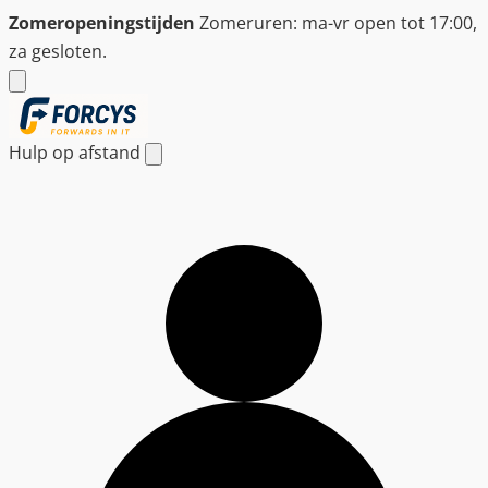
Ga
Zomeropeningstijden
Zomeruren: ma-vr open tot 17:00,
naar
za gesloten.
de
inhoud
Hulp op afstand