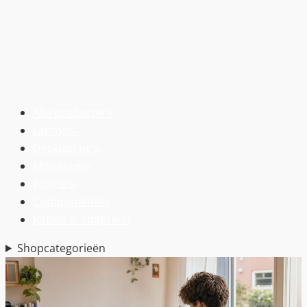
Alle producten
›
Laptops
›
Desktop pc’s
›
Monitoren
›
Printers
›
Componenten
›
Kabels & adapters
›
Shopcategorieën