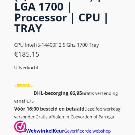
LGA 1700 |
Processor | CPU |
TRAY
CPU Intel i5-14400F 2,5 Ghz 1700 Tray
€
185,15
Uitverkocht
DHL-bezorging €6,95
Gratis verzending
vanaf €75
Vóór 16:00 besteld en betaald
Dezelfde werkdag
verzonden
Gratis afhalen in Coevorden of Parrega
WebwinkelKeur
Geverifieerde webshop