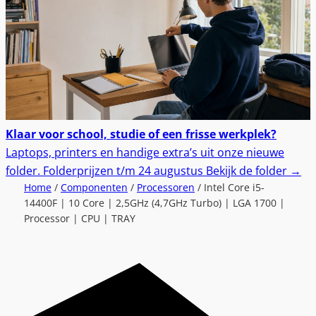
Klaar voor school, studie of een frisse werkplek?
Laptops, printers en handige extra’s uit onze nieuwe
folder.
Folderprijzen t/m 24 augustus
Bekijk de folder
→
Home
/
Componenten
/
Processoren
/ Intel Core i5-
14400F | 10 Core | 2,5GHz (4,7GHz Turbo) | LGA 1700 |
Processor | CPU | TRAY