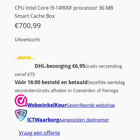
CPU Intel Core i9-14900F processor 36 MB
Smart Cache Box
€
700,99
Uitverkocht
DHL-bezorging €6,95
Gratis verzending
vanaf €75
Vóór 16:00 besteld en betaald
Dezelfde werkdag
verzonden
Gratis afhalen in Coevorden of Parrega
WebwinkelKeur
Geverifieerde webshop
ICTWaarborg
Aangesloten deelnemer
Vraag een offerte