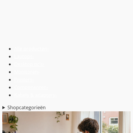
Alle producten
›
Laptops
›
Desktop pc’s
›
Monitoren
›
Printers
›
Componenten
›
Kabels & adapters
›
Shopcategorieën