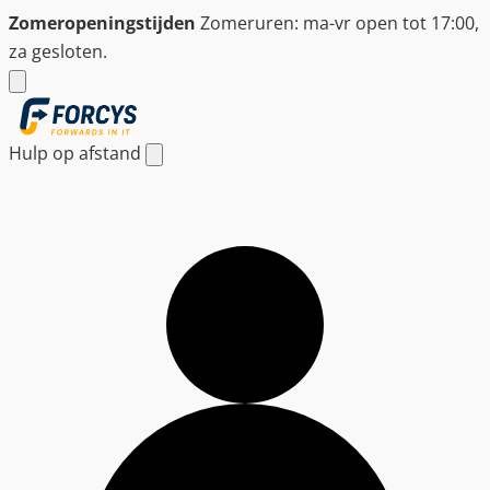
Ga
Zomeropeningstijden
Zomeruren: ma-vr open tot 17:00,
naar
za gesloten.
de
inhoud
Hulp op afstand