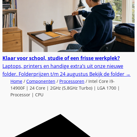
Klaar voor school, studie of een frisse werkplek?
Laptops, printers en handige extra’s uit onze nieuwe
folder.
Folderprijzen t/m 24 augustus
Bekijk de folder
→
Home
/
Componenten
/
Processoren
/ Intel Core i9-
14900F | 24 Core | 2GHz (5,8GHz Turbo) | LGA 1700 |
Processor | CPU