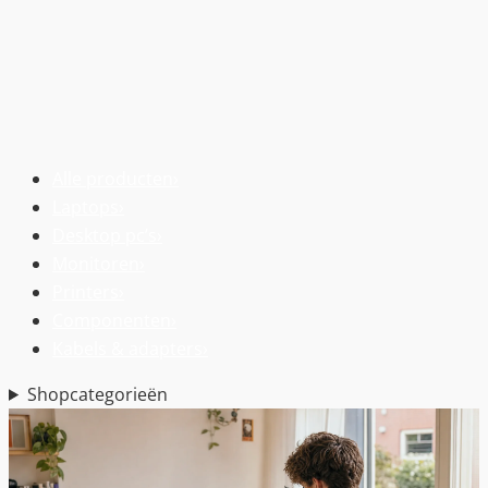
Alle producten
›
Laptops
›
Desktop pc’s
›
Monitoren
›
Printers
›
Componenten
›
Kabels & adapters
›
Shopcategorieën