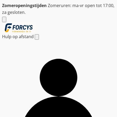
Ga
Zomeropeningstijden
Zomeruren: ma-vr open tot 17:00,
naar
za gesloten.
de
inhoud
Hulp op afstand