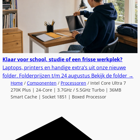
Klaar voor school, studie of een frisse werkplek?
Laptops, printers en handige extra’s uit onze nieuwe
folder.
Folderprijzen t/m 24 augustus
Bekijk de folder
→
Home
/
Componenten
/
Processoren
/ Intel Core Ultra 7
270K Plus | 24-Core | 3.7GHz / 5.5GHz Turbo | 36MB
Smart Cache | Socket 1851 | Boxed Processor