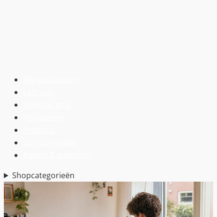
Alle producten
›
Laptops
›
Desktop pc’s
›
Monitoren
›
Printers
›
Componenten
›
Kabels & adapters
›
Shopcategorieën