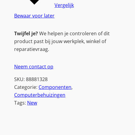
r
Vergelijk
o
Bewaar voor later
r
|
Twijfel je?
We helpen je controleren of dit
T
product past bij jouw werkplek, winkel of
o
reparatievraag.
w
e
Neem contact op
r
C
SKU:
88881328
a
Categorie:
Componenten
, 
s
Computerbehuizingen
e
Tags:
New
|
Z
w
a