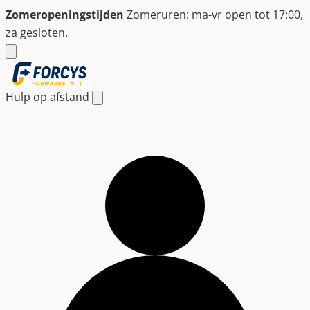
Ga
Zomeropeningstijden
Zomeruren: ma-vr open tot 17:00,
naar
za gesloten.
de
inhoud
Hulp op afstand