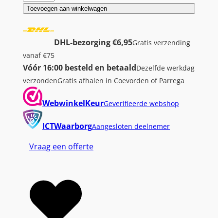
n
Toevoegen aan winkelwagen
t
e
DHL-bezorging €6,95
Gratis verzending
r
vanaf €75
-
Vóór 16:00 besteld en betaald
Dezelfde werkdag
T
verzonden
Gratis afhalen in Coevorden of Parrega
e
c
WebwinkelKeur
Geverifieerde webshop
h
C
ICTWaarborg
Aangesloten deelnemer
-
Vraag een offerte
3
0
3
M
i
r