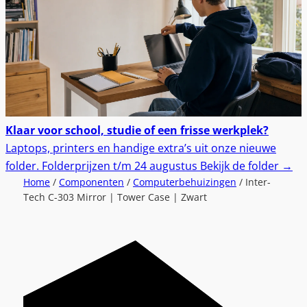
Klaar voor school, studie of een frisse werkplek?
Laptops, printers en handige extra’s uit onze nieuwe
folder.
Folderprijzen t/m 24 augustus
Bekijk de folder
→
Home
/
Componenten
/
Computerbehuizingen
/ Inter-
Tech C-303 Mirror | Tower Case | Zwart