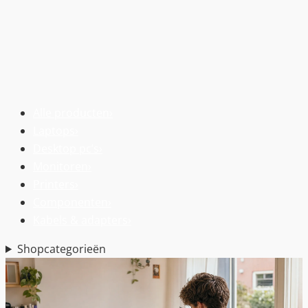
Alle producten
›
Laptops
›
Desktop pc’s
›
Monitoren
›
Printers
›
Componenten
›
Kabels & adapters
›
Shopcategorieën