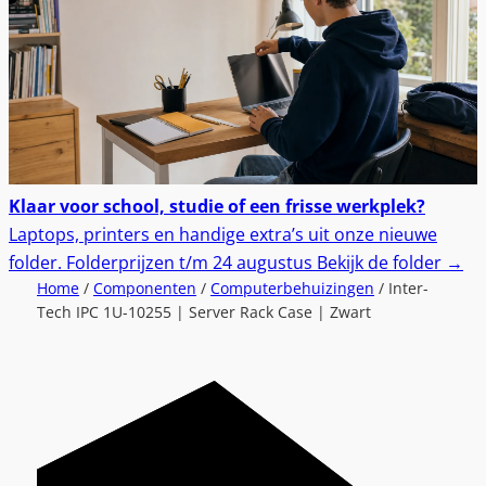
Klaar voor school, studie of een frisse werkplek?
Laptops, printers en handige extra’s uit onze nieuwe
folder.
Folderprijzen t/m 24 augustus
Bekijk de folder
→
Home
/
Componenten
/
Computerbehuizingen
/ Inter-
Tech IPC 1U-10255 | Server Rack Case | Zwart