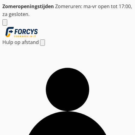
Ga
Zomeropeningstijden
Zomeruren: ma-vr open tot 17:00,
naar
za gesloten.
de
inhoud
Hulp op afstand