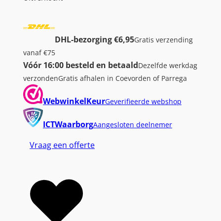
DHL-bezorging €6,95
Gratis verzending
vanaf €75
Vóór 16:00 besteld en betaald
Dezelfde werkdag
verzonden
Gratis afhalen in Coevorden of Parrega
WebwinkelKeur
Geverifieerde webshop
ICTWaarborg
Aangesloten deelnemer
Vraag een offerte