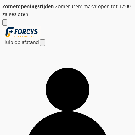
Ga
Zomeropeningstijden
Zomeruren: ma-vr open tot 17:00,
naar
za gesloten.
de
inhoud
Hulp op afstand