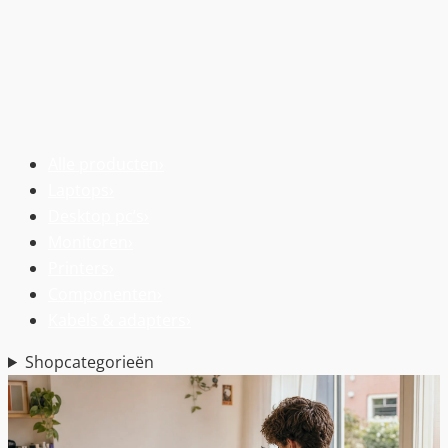
Alle producten
›
Laptops
›
Desktop pc’s
›
Monitoren
›
Printers
›
Componenten
›
Kabels & adapters
›
Shopcategorieën