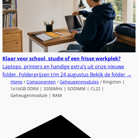
Klaar voor school, studie of een frisse werkplek?
Laptops, printers en handige extra’s uit onze nieuwe
folder.
Folderprijzen t/m 24 augustus
Bekijk de folder
→
Home
/
Componenten
/
Geheugenmodules
/ Kingston |
1x16GB DDR4 | 3200MHz | SODIMM | CL22 |
Geheugenmodule | RAM