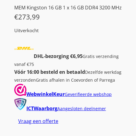
MEM Kingston 16 GB 1 x 16 GB DDR4 3200 MHz
€
273,99
Uitverkocht
DHL-bezorging €6,95
Gratis verzending
vanaf €75
Vóór 16:00 besteld en betaald
Dezelfde werkdag
verzonden
Gratis afhalen in Coevorden of Parrega
WebwinkelKeur
Geverifieerde webshop
ICTWaarborg
Aangesloten deelnemer
Vraag een offerte