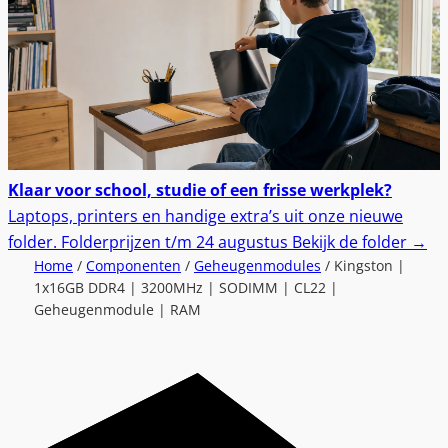
Klaar voor school, studie of een frisse werkplek?
Laptops, printers en handige extra’s uit onze nieuwe
folder.
Folderprijzen t/m 24 augustus
Bekijk de folder
→
Home
/
Componenten
/
Geheugenmodules
/ Kingston |
1x16GB DDR4 | 3200MHz | SODIMM | CL22 |
Geheugenmodule | RAM