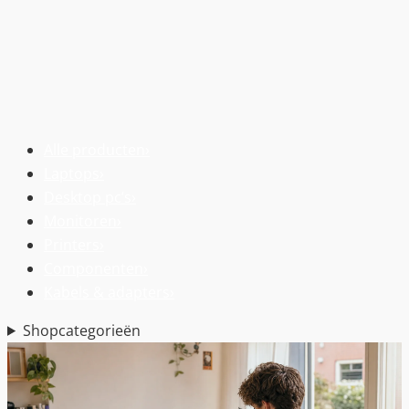
Alle producten
›
Laptops
›
Desktop pc’s
›
Monitoren
›
Printers
›
Componenten
›
Kabels & adapters
›
Shopcategorieën