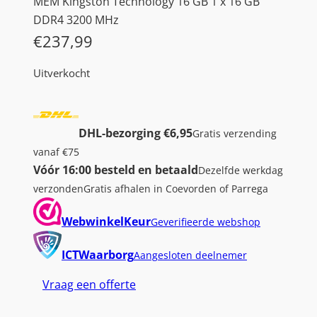
MEM Kingston Technology 16 GB 1 x 16 GB
DDR4 3200 MHz
€
237,99
Uitverkocht
DHL-bezorging €6,95
Gratis verzending
vanaf €75
Vóór 16:00 besteld en betaald
Dezelfde werkdag
verzonden
Gratis afhalen in Coevorden of Parrega
WebwinkelKeur
Geverifieerde webshop
ICTWaarborg
Aangesloten deelnemer
Vraag een offerte