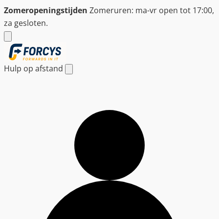
Ga
Zomeropeningstijden
Zomeruren: ma-vr open tot 17:00,
naar
za gesloten.
de
inhoud
Hulp op afstand