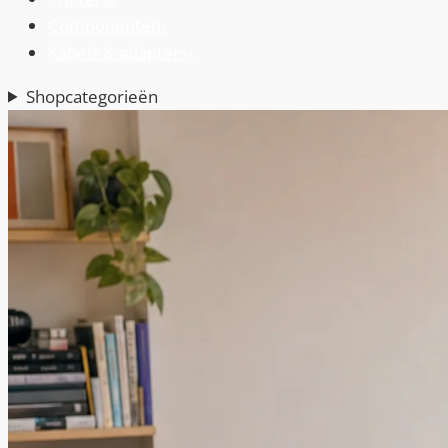
Componenten
›
Kabels & adapters
›
Shopcategorieën