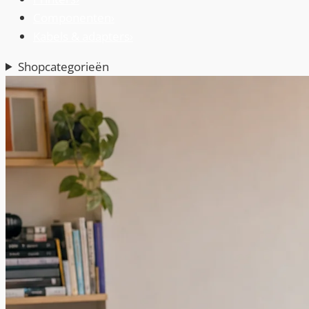
Componenten
›
Kabels & adapters
›
Shopcategorieën