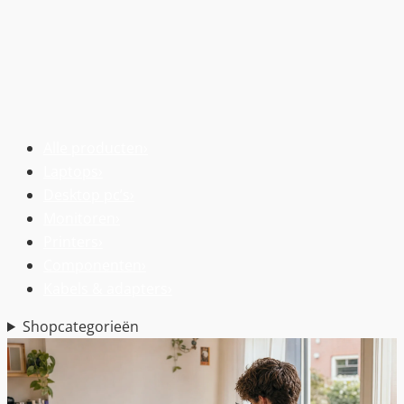
Alle producten
›
Laptops
›
Desktop pc’s
›
Monitoren
›
Printers
›
Componenten
›
Kabels & adapters
›
Shopcategorieën