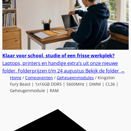
Klaar voor school, studie of een frisse werkplek?
Laptops, printers en handige extra’s uit onze nieuwe
folder.
Folderprijzen t/m 24 augustus
Bekijk de folder
→
Home
/
Componenten
/
Geheugenmodules
/ Kingston
Fury Beast | 1x16GB DDR5 | 5600MHz | DIMM | CL36 |
Geheugenmodule | RAM