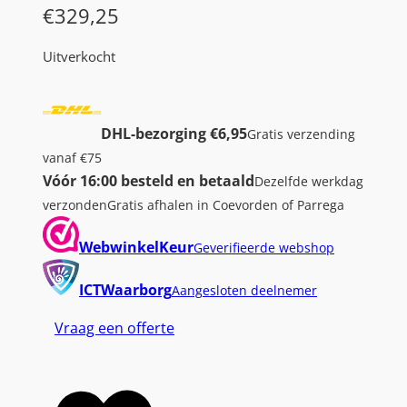
€
329,25
Uitverkocht
DHL-bezorging €6,95
Gratis verzending
vanaf €75
Vóór 16:00 besteld en betaald
Dezelfde werkdag
verzonden
Gratis afhalen in Coevorden of Parrega
WebwinkelKeur
Geverifieerde webshop
ICTWaarborg
Aangesloten deelnemer
Vraag een offerte