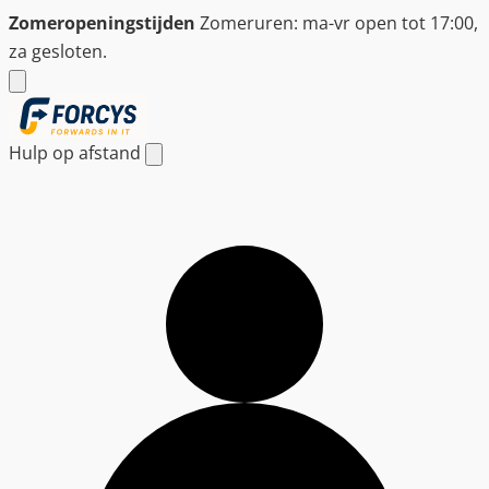
Ga
Zomeropeningstijden
Zomeruren: ma-vr open tot 17:00,
naar
za gesloten.
de
inhoud
Hulp op afstand