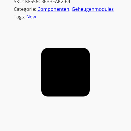
SKU:
KF556C36BBEAK2-64
Categorie:
Componenten
, 
Geheugenmodules
Tags:
New