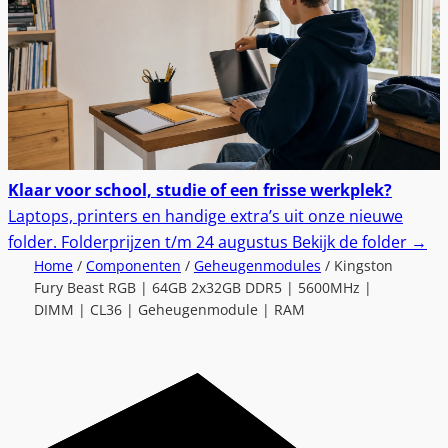
Klaar voor school, studie of een frisse werkplek?
Laptops, printers en handige extra’s uit onze nieuwe
folder.
Folderprijzen t/m 24 augustus
Bekijk de folder
→
Home
/
Componenten
/
Geheugenmodules
/ Kingston
Fury Beast RGB | 64GB 2x32GB DDR5 | 5600MHz |
DIMM | CL36 | Geheugenmodule | RAM