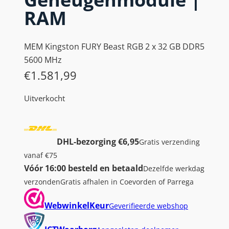
RAM
MEM Kingston FURY Beast RGB 2 x 32 GB DDR5
5600 MHz
€
1.581,99
Uitverkocht
DHL-bezorging €6,95
Gratis verzending
vanaf €75
Vóór 16:00 besteld en betaald
Dezelfde werkdag
verzonden
Gratis afhalen in Coevorden of Parrega
WebwinkelKeur
Geverifieerde webshop