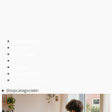
Alle producten
›
Laptops
›
Desktop pc’s
›
Monitoren
›
Printers
›
Componenten
›
Kabels & adapters
›
Shopcategorieën