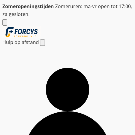
Ga
Zomeropeningstijden
Zomeruren: ma-vr open tot 17:00,
naar
za gesloten.
de
inhoud
Hulp op afstand