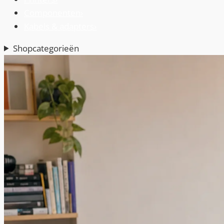
Componenten
›
Kabels & adapters
›
Shopcategorieën