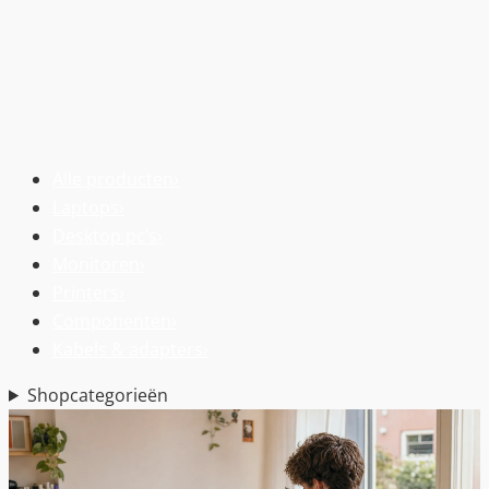
Alle producten
›
Laptops
›
Desktop pc’s
›
Monitoren
›
Printers
›
Componenten
›
Kabels & adapters
›
Shopcategorieën