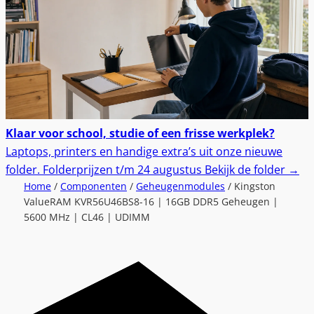
Klaar voor school, studie of een frisse werkplek?
Laptops, printers en handige extra’s uit onze nieuwe
folder.
Folderprijzen t/m 24 augustus
Bekijk de folder
→
Home
/
Componenten
/
Geheugenmodules
/ Kingston
ValueRAM KVR56U46BS8-16 | 16GB DDR5 Geheugen |
5600 MHz | CL46 | UDIMM