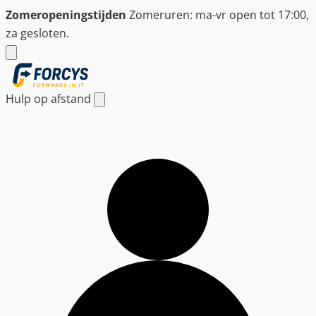
Ga
Zomeropeningstijden
Zomeruren: ma-vr open tot 17:00,
naar
za gesloten.
de
inhoud
Hulp op afstand