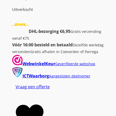
Uitverkocht
DHL-bezorging €6,95
Gratis verzending
vanaf €75
Vóór 16:00 besteld en betaald
Dezelfde werkdag
verzonden
Gratis afhalen in Coevorden of Parrega
WebwinkelKeur
Geverifieerde webshop
ICTWaarborg
Aangesloten deelnemer
Vraag een offerte