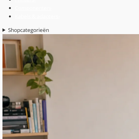
Componenten
›
Kabels & adapters
›
Shopcategorieën