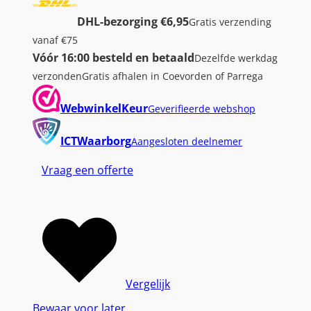
DHL-bezorging €6,95
Gratis verzending
vanaf €75
Vóór 16:00 besteld en betaald
Dezelfde werkdag
verzonden
Gratis afhalen in Coevorden of Parrega
WebwinkelKeur
Geverifieerde webshop
ICTWaarborg
Aangesloten deelnemer
Vraag een offerte
Vergelijk
Bewaar voor later