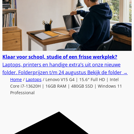
Klaar voor school, studie of een frisse werkplek?
Laptops, printers en handige extra’s uit onze nieuwe
folder.
Folderprijzen t/m 24 augustus
Bekijk de folder
→
Home
/
Laptops
/ Lenovo V15 G4 | 15.6″ Full HD | Intel
Core i7-13620H | 16GB RAM | 480GB SSD | Windows 11
Professional