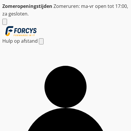
Ga
Zomeropeningstijden
Zomeruren: ma-vr open tot 17:00,
naar
za gesloten.
de
inhoud
Hulp op afstand