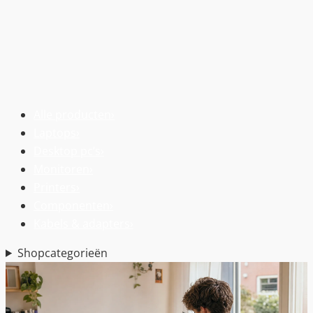
Alle producten
›
Laptops
›
Desktop pc’s
›
Monitoren
›
Printers
›
Componenten
›
Kabels & adapters
›
Shopcategorieën