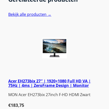
Bekijk alle producten →
Acer EH273bix 27″ | 1920×1080 Full HD VA |
75Hz | 4ms | ZeroFrame Design | Monitor
MON Acer EH273bix 27inch F-HD HDMI Zwart
€
183,75