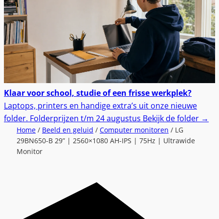
Klaar voor school, studie of een frisse werkplek?
Laptops, printers en handige extra’s uit onze nieuwe
folder.
Folderprijzen t/m 24 augustus
Bekijk de folder
→
Home
/
Beeld en geluid
/
Computer monitoren
/ LG
29BN650-B 29” | 2560×1080 AH-IPS | 75Hz | Ultrawide
Monitor