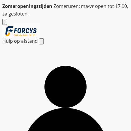
Ga
Zomeropeningstijden
Zomeruren: ma-vr open tot 17:00,
naar
za gesloten.
de
inhoud
Hulp op afstand