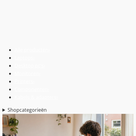
Alle producten
›
Laptops
›
Desktop pc’s
›
Monitoren
›
Printers
›
Componenten
›
Kabels & adapters
›
Shopcategorieën