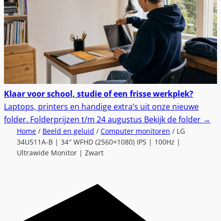
Klaar voor school, studie of een frisse werkplek?
Laptops, printers en handige extra’s uit onze nieuwe
folder.
Folderprijzen t/m 24 augustus
Bekijk de folder
→
Home
/
Beeld en geluid
/
Computer monitoren
/ LG
34U511A-B | 34″ WFHD (2560×1080) IPS | 100Hz |
Ultrawide Monitor | Zwart