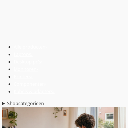
Alle producten
›
Laptops
›
Desktop pc’s
›
Monitoren
›
Printers
›
Componenten
›
Kabels & adapters
›
Shopcategorieën