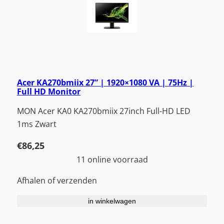
Acer KA270bmiix 27” | 1920×1080 VA | 75Hz |
Full HD Monitor
MON Acer KA0 KA270bmiix 27inch Full-HD LED
1ms Zwart
€
86,25
11 online voorraad
Afhalen of verzenden
in winkelwagen