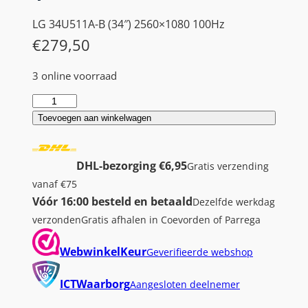
LG 34U511A-B (34″) 2560×1080 100Hz
€
279,50
3 online voorraad
L
G
Toevoegen aan winkelwagen
3
4
DHL-bezorging €6,95
Gratis verzending
U
vanaf €75
5
Vóór 16:00 besteld en betaald
Dezelfde werkdag
1
verzonden
Gratis afhalen in Coevorden of Parrega
1
A
WebwinkelKeur
Geverifieerde webshop
-
B
ICTWaarborg
Aangesloten deelnemer
|