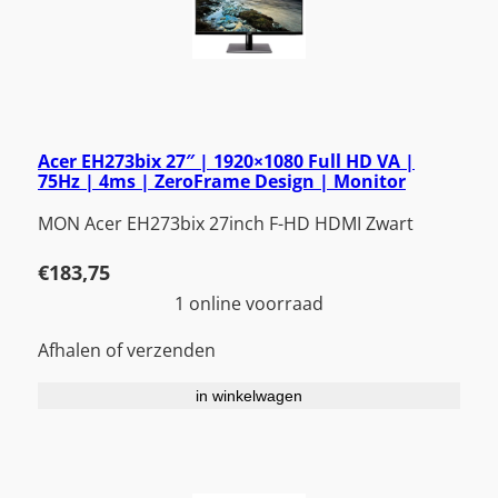
Acer EH273bix 27″ | 1920×1080 Full HD VA |
75Hz | 4ms | ZeroFrame Design | Monitor
MON Acer EH273bix 27inch F-HD HDMI Zwart
€
183,75
1 online voorraad
Afhalen of verzenden
in winkelwagen