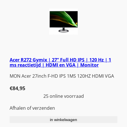
Acer R272 Gymix | 27” Full HD IPS | 120 Hz | 1
ms reactietijd | HDMI en VGA | Monitor
MON Acer 27inch F-HD IPS 1MS 120HZ HDMI VGA
€
84,95
25 online voorraad
Afhalen of verzenden
in winkelwagen