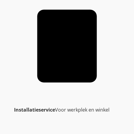
n
t
a
l
Installatieservice
Voor werkplek en winkel