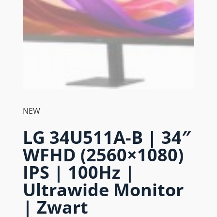
NEW
LG 34U511A-B | 34″
WFHD (2560×1080)
IPS | 100Hz |
Ultrawide Monitor
| Zwart