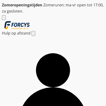
Ga
Zomeropeningstijden
Zomeruren: ma-vr open tot 17:00,
naar
za gesloten.
de
inhoud
Hulp op afstand