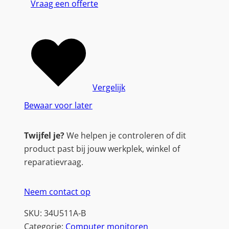
Vraag een offerte
3
4
"
W
F
H
D
Vergelijk
(
Bewaar voor later
2
5
Twijfel je?
We helpen je controleren of dit
6
product past bij jouw werkplek, winkel of
0
reparatievraag.
×
1
Neem contact op
0
8
SKU:
34U511A-B
0
Categorie:
Computer monitoren