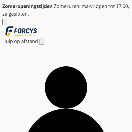
Ga
Zomeropeningstijden
Zomeruren: ma-vr open tot 17:00,
naar
za gesloten.
de
inhoud
Hulp op afstand