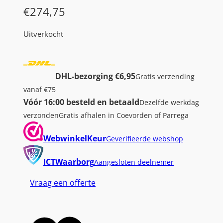
€
274,75
Uitverkocht
DHL-bezorging €6,95
Gratis verzending
vanaf €75
Vóór 16:00 besteld en betaald
Dezelfde werkdag
verzonden
Gratis afhalen in Coevorden of Parrega
WebwinkelKeur
Geverifieerde webshop
ICTWaarborg
Aangesloten deelnemer
Vraag een offerte