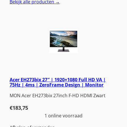
Bekijk alle producten →
Acer EH273bix 27″ | 1920×1080 Full HD VA |
75Hz | 4ms | ZeroFrame Design | Monitor
MON Acer EH273bix 27inch F-HD HDMI Zwart
€
183,75
1 online voorraad