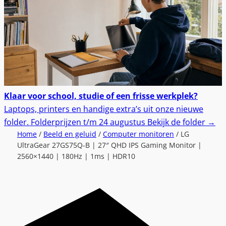
Klaar voor school, studie of een frisse werkplek?
Laptops, printers en handige extra’s uit onze nieuwe
folder.
Folderprijzen t/m 24 augustus
Bekijk de folder
→
Home
/
Beeld en geluid
/
Computer monitoren
/ LG
UltraGear 27GS75Q-B | 27″ QHD IPS Gaming Monitor |
2560×1440 | 180Hz | 1ms | HDR10