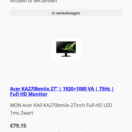
Afhalen of verzenden
in winkelwagen
Acer KA270bmiix 27” | 1920×1080 VA | 75Hz |
Full HD Monitor
MON Acer KA0 KA270bmiix 27inch Full-HD LED
1ms Zwart
€
79,15