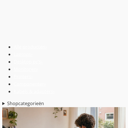
Alle producten
›
Laptops
›
Desktop pc’s
›
Monitoren
›
Printers
›
Componenten
›
Kabels & adapters
›
Shopcategorieën