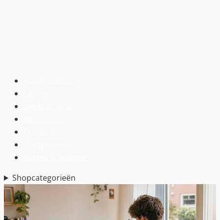
Alle producten
›
Laptops
›
Desktop pc’s
›
Monitoren
›
Printers
›
Componenten
›
Kabels & adapters
›
Shopcategorieën