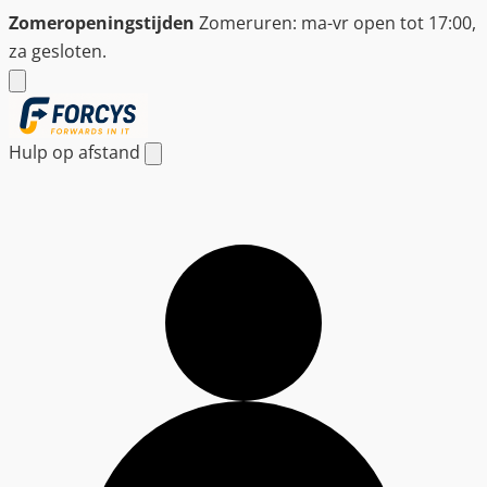
Ga
Zomeropeningstijden
Zomeruren: ma-vr open tot 17:00,
naar
za gesloten.
de
inhoud
Hulp op afstand