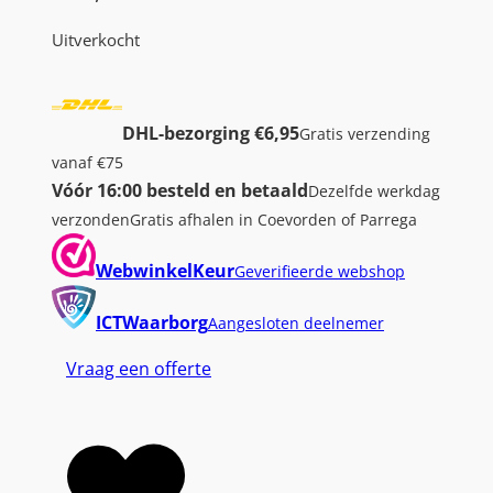
Uitverkocht
DHL-bezorging €6,95
Gratis verzending
vanaf €75
Vóór 16:00 besteld en betaald
Dezelfde werkdag
verzonden
Gratis afhalen in Coevorden of Parrega
WebwinkelKeur
Geverifieerde webshop
ICTWaarborg
Aangesloten deelnemer
Vraag een offerte