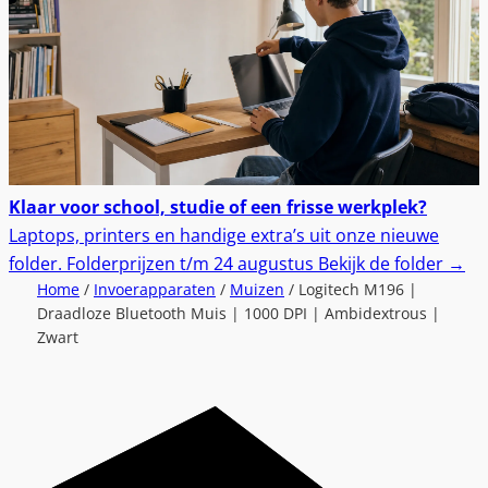
Klaar voor school, studie of een frisse werkplek?
Laptops, printers en handige extra’s uit onze nieuwe
folder.
Folderprijzen t/m 24 augustus
Bekijk de folder
→
Home
/
Invoerapparaten
/
Muizen
/ Logitech M196 |
Draadloze Bluetooth Muis | 1000 DPI | Ambidextrous |
Zwart