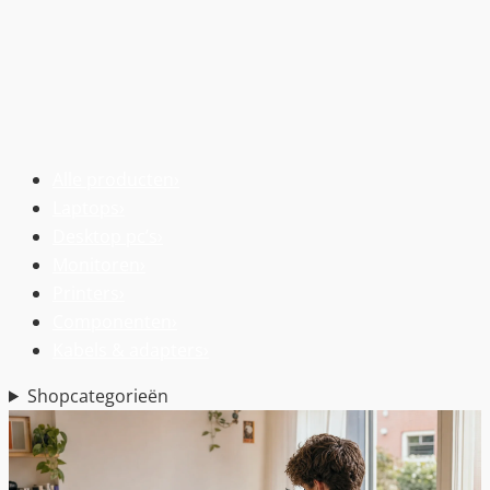
Alle producten
›
Laptops
›
Desktop pc’s
›
Monitoren
›
Printers
›
Componenten
›
Kabels & adapters
›
Shopcategorieën