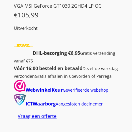
VGA MSI GeForce GT1030 2GHD4 LP OC
€
105,99
Uitverkocht
DHL-bezorging €6,95
Gratis verzending
vanaf €75
Vóór 16:00 besteld en betaald
Dezelfde werkdag
verzonden
Gratis afhalen in Coevorden of Parrega
WebwinkelKeur
Geverifieerde webshop
ICTWaarborg
Aangesloten deelnemer
Vraag een offerte