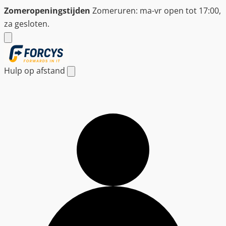
Ga
Zomeropeningstijden
Zomeruren: ma-vr open tot 17:00,
naar
za gesloten.
de
inhoud
Hulp op afstand