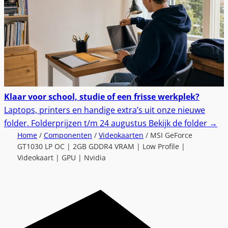
Klaar voor school, studie of een frisse werkplek?
Laptops, printers en handige extra’s uit onze nieuwe
folder.
Folderprijzen t/m 24 augustus
Bekijk de folder
→
Home
/
Componenten
/
Videokaarten
/ MSI GeForce
GT1030 LP OC | 2GB GDDR4 VRAM | Low Profile |
Videokaart | GPU | Nvidia