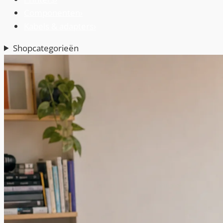
Componenten
›
Kabels & adapters
›
Shopcategorieën