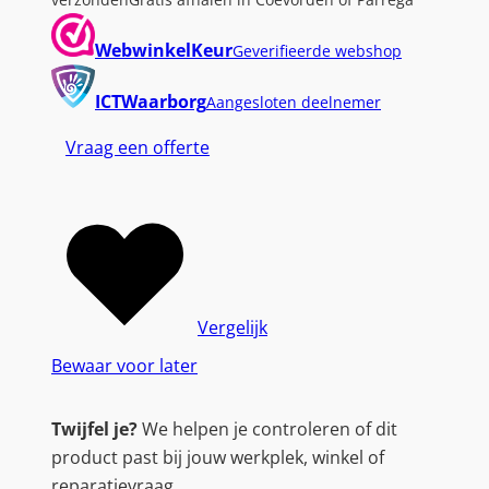
verzonden
Gratis afhalen in Coevorden of Parrega
WebwinkelKeur
Geverifieerde webshop
ICTWaarborg
Aangesloten deelnemer
Vraag een offerte
Vergelijk
Bewaar voor later
Twijfel je?
We helpen je controleren of dit
product past bij jouw werkplek, winkel of
reparatievraag.