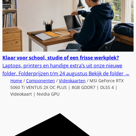
Klaar voor school, studie of een frisse werkplek?
Laptops, printers en handige extra’s uit onze nieuwe
folder.
Folderprijzen t/m 24 augustus
Bekijk de folder
→
Home
/
Componenten
/
Videokaarten
/ MSI GeForce RTX
5060 Ti VENTUS 2X OC PLUS | 8GB GDDR7 | DLSS 4 |
Videokaart | Nvidia GPU