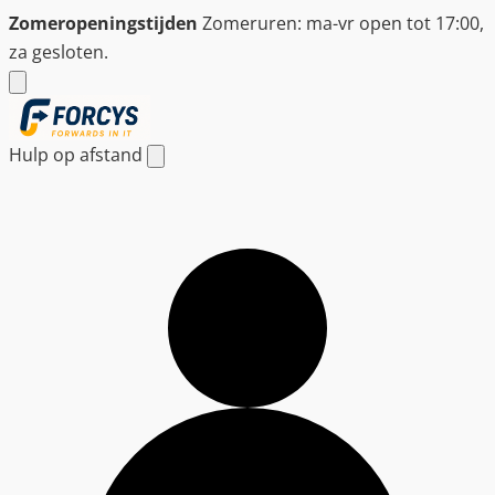
Ga
Zomeropeningstijden
Zomeruren: ma-vr open tot 17:00,
naar
za gesloten.
de
inhoud
Hulp op afstand