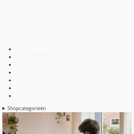
Alle producten
›
Laptops
›
Desktop pc’s
›
Monitoren
›
Printers
›
Componenten
›
Kabels & adapters
›
Shopcategorieën