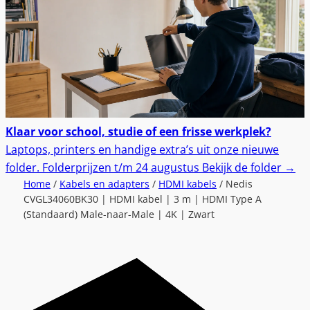
Klaar voor school, studie of een frisse werkplek?
Laptops, printers en handige extra’s uit onze nieuwe
folder.
Folderprijzen t/m 24 augustus
Bekijk de folder
→
Home
/
Kabels en adapters
/
HDMI kabels
/ Nedis
CVGL34060BK30 | HDMI kabel | 3 m | HDMI Type A
(Standaard) Male-naar-Male | 4K | Zwart