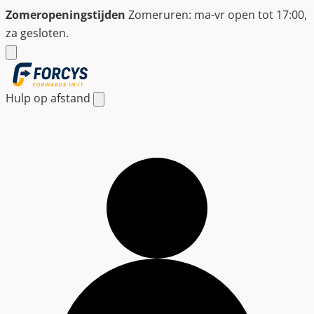
Ga
Zomeropeningstijden
Zomeruren: ma-vr open tot 17:00,
naar
za gesloten.
de
inhoud
Hulp op afstand