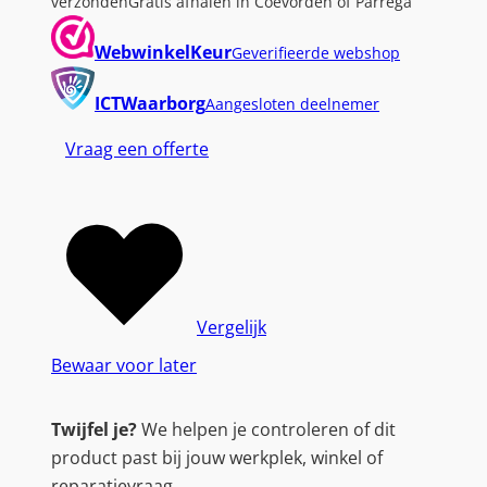
verzonden
Gratis afhalen in Coevorden of Parrega
WebwinkelKeur
Geverifieerde webshop
ICTWaarborg
Aangesloten deelnemer
Vraag een offerte
Vergelijk
Bewaar voor later
Twijfel je?
We helpen je controleren of dit
product past bij jouw werkplek, winkel of
reparatievraag.