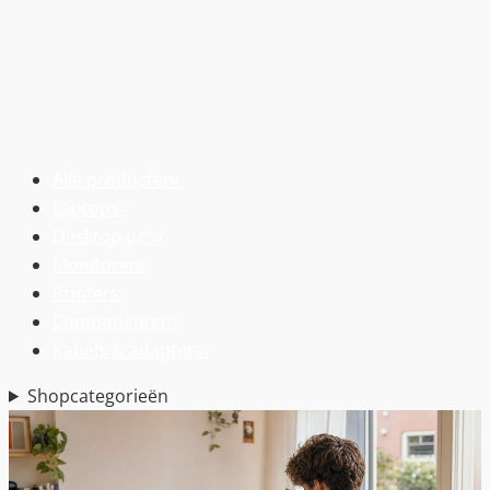
Alle producten
›
Laptops
›
Desktop pc’s
›
Monitoren
›
Printers
›
Componenten
›
Kabels & adapters
›
Shopcategorieën