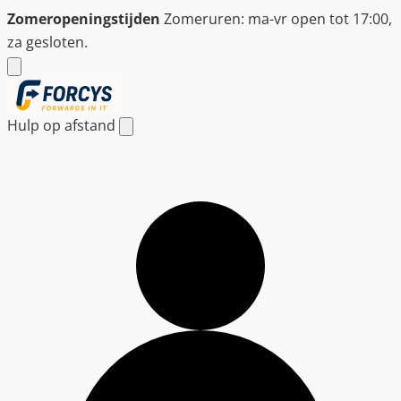
Ga
Zomeropeningstijden
Zomeruren: ma-vr open tot 17:00,
naar
za gesloten.
de
inhoud
Hulp op afstand