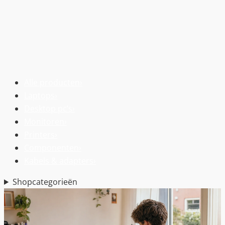
Alle producten
›
Laptops
›
Desktop pc’s
›
Monitoren
›
Printers
›
Componenten
›
Kabels & adapters
›
Shopcategorieën