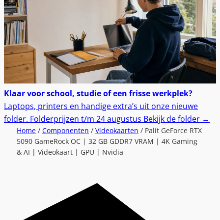
Klaar voor school, studie of een frisse werkplek?
Laptops, printers en handige extra’s uit onze nieuwe
folder.
Folderprijzen t/m 24 augustus
Bekijk de folder
→
Home
/
Componenten
/
Videokaarten
/ Palit GeForce RTX
5090 GameRock OC | 32 GB GDDR7 VRAM | 4K Gaming
& AI | Videokaart | GPU | Nvidia