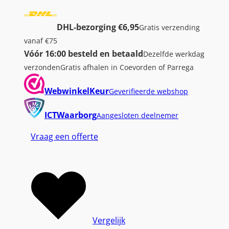
DHL-bezorging €6,95
Gratis verzending
vanaf €75
Vóór 16:00 besteld en betaald
Dezelfde werkdag
verzonden
Gratis afhalen in Coevorden of Parrega
WebwinkelKeur
Geverifieerde webshop
ICTWaarborg
Aangesloten deelnemer
Vraag een offerte
Vergelijk