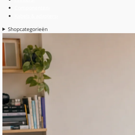
Componenten
›
Kabels & adapters
›
Shopcategorieën