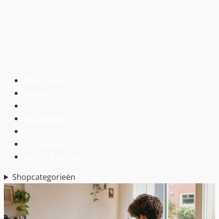
Alle producten
›
Laptops
›
Desktop pc’s
›
Monitoren
›
Printers
›
Componenten
›
Kabels & adapters
›
Shopcategorieën