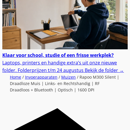
Klaar voor school, studie of een frisse werkplek?
Laptops, printers en handige extra’s uit onze nieuwe
folder.
Folderprijzen t/m 24 augustus
Bekijk de folder
→
Home
/
Invoerapparaten
/
Muizen
/ Rapoo M300 Silent |
Draadloze Muis | Links- en Rechtshandig | RF
Draadloos + Bluetooth | Optisch | 1600 DPI