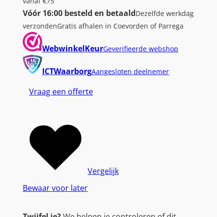
vanaf €75
Vóór 16:00 besteld en betaald
Dezelfde werkdag
verzonden
Gratis afhalen in Coevorden of Parrega
WebwinkelKeur
Geverifieerde webshop
ICTWaarborg
Aangesloten deelnemer
Vraag een offerte
Vergelijk
Bewaar voor later
Twijfel je?
We helpen je controleren of dit