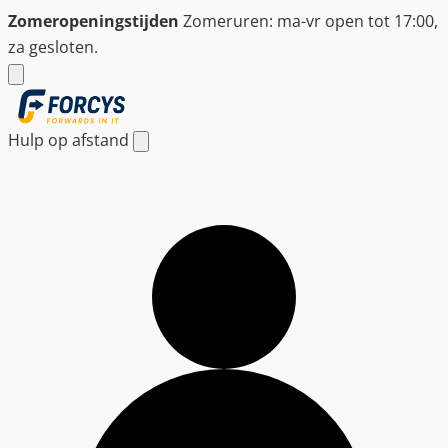
Ga
Zomeropeningstijden
Zomeruren: ma-vr open tot 17:00,
naar
za gesloten.
de
inhoud
Hulp op afstand