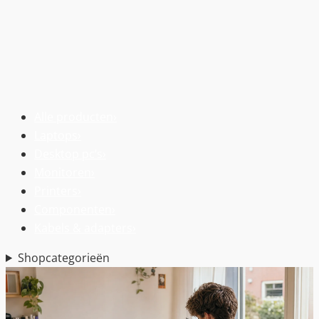
Alle producten
›
Laptops
›
Desktop pc’s
›
Monitoren
›
Printers
›
Componenten
›
Kabels & adapters
›
Shopcategorieën