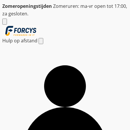
Ga
Zomeropeningstijden
Zomeruren: ma-vr open tot 17:00,
naar
za gesloten.
de
inhoud
Hulp op afstand