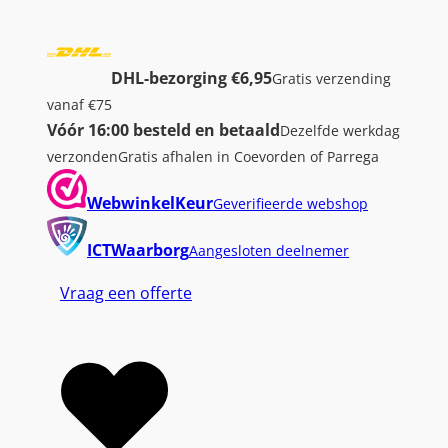
DHL-bezorging €6,95
Gratis verzending
vanaf €75
Vóór 16:00 besteld en betaald
Dezelfde werkdag
verzonden
Gratis afhalen in Coevorden of Parrega
WebwinkelKeur
Geverifieerde webshop
ICTWaarborg
Aangesloten deelnemer
Vraag een offerte