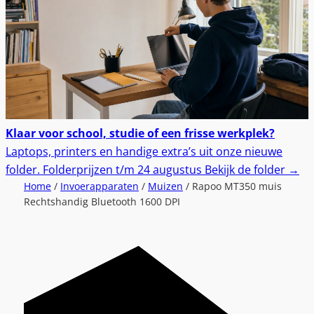
Klaar voor school, studie of een frisse werkplek?
Laptops, printers en handige extra’s uit onze nieuwe
folder.
Folderprijzen t/m 24 augustus
Bekijk de folder
→
Home
/
Invoerapparaten
/
Muizen
/ Rapoo MT350 muis
Rechtshandig Bluetooth 1600 DPI