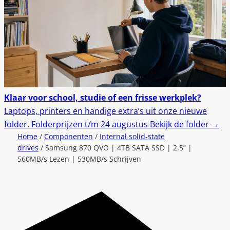
Klaar voor school, studie of een frisse werkplek?
Laptops, printers en handige extra’s uit onze nieuwe
folder.
Folderprijzen t/m 24 augustus
Bekijk de folder
→
Home
/
Componenten
/
Internal solid-state
drives
/ Samsung 870 QVO | 4TB SATA SSD | 2.5” |
560MB/s Lezen | 530MB/s Schrijven