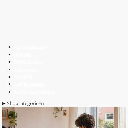
Alle producten
›
Laptops
›
Desktop pc’s
›
Monitoren
›
Printers
›
Componenten
›
Kabels & adapters
›
Shopcategorieën