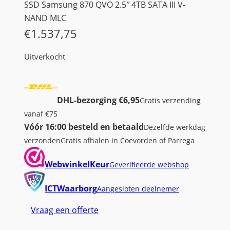
SSD Samsung 870 QVO 2.5″ 4TB SATA III V-
NAND MLC
€
1.537,75
Uitverkocht
DHL-bezorging €6,95
Gratis verzending
vanaf €75
Vóór 16:00 besteld en betaald
Dezelfde werkdag
verzonden
Gratis afhalen in Coevorden of Parrega
WebwinkelKeur
Geverifieerde webshop
ICTWaarborg
Aangesloten deelnemer
Vraag een offerte