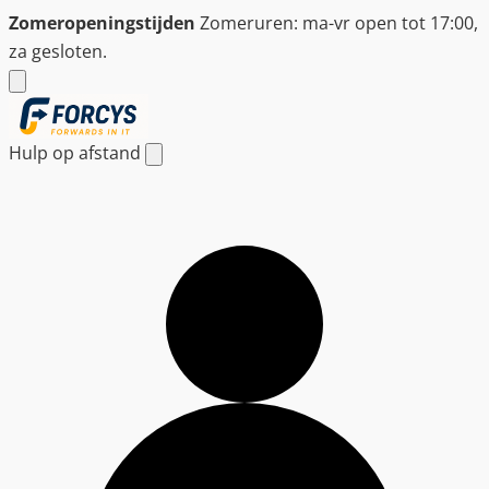
Ga
Zomeropeningstijden
Zomeruren: ma-vr open tot 17:00,
naar
za gesloten.
de
inhoud
Hulp op afstand