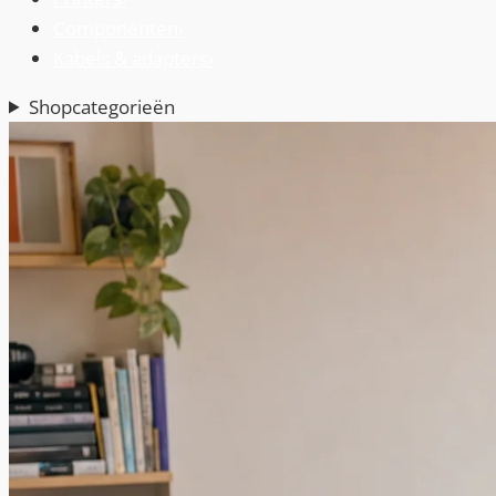
Componenten
›
Kabels & adapters
›
Shopcategorieën