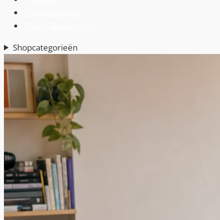
Componenten
›
Kabels & adapters
›
Shopcategorieën