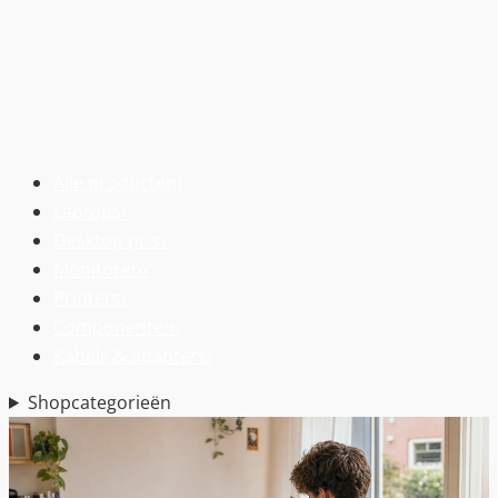
Alle producten
›
Laptops
›
Desktop pc’s
›
Monitoren
›
Printers
›
Componenten
›
Kabels & adapters
›
Shopcategorieën