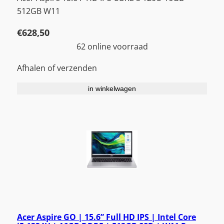
512GB W11
€
628,50
62 online voorraad
Afhalen of verzenden
in winkelwagen
Acer Aspire GO | 15.6” Full HD IPS | Intel Core