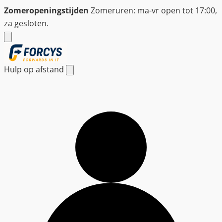
Ga
Zomeropeningstijden
Zomeruren: ma-vr open tot 17:00,
naar
za gesloten.
de
inhoud
Hulp op afstand