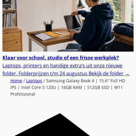
Klaar voor school, studie of een frisse werkplek?
Laptops, printers en handige extra’s uit onze nieuwe
folder.
Folderprijzen t/m 24 augustus
Bekijk de folder
→
Home
/
Laptops
/ Samsung Galaxy Book 4 | 15.6″ Full HD
IPS | Intel Core 5 120U | 16GB RAM | 512GB SSD | W11
Professional