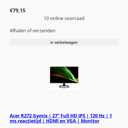
€
79,15
10 online voorraad
Afhalen of verzenden
in winkelwagen
Acer R272 Gymix | 27” Full HD IPS | 120 Hz | 1
ms reactietijd | HDMI en VGA | Monitor