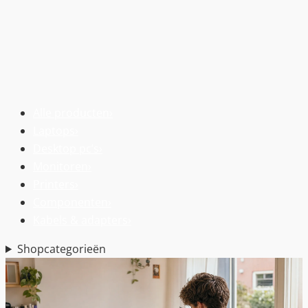
Alle producten
›
Laptops
›
Desktop pc’s
›
Monitoren
›
Printers
›
Componenten
›
Kabels & adapters
›
Shopcategorieën