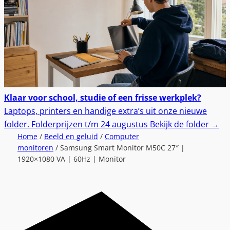
Klaar voor school, studie of een frisse werkplek?
Laptops, printers en handige extra’s uit onze nieuwe
folder.
Folderprijzen t/m 24 augustus
Bekijk de folder
→
Home
/
Beeld en geluid
/
Computer
monitoren
/ Samsung Smart Monitor M50C 27″ |
1920×1080 VA | 60Hz | Monitor