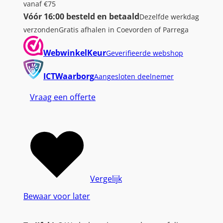
vanaf €75
Vóór 16:00 besteld en betaald
Dezelfde werkdag
verzonden
Gratis afhalen in Coevorden of Parrega
WebwinkelKeur
Geverifieerde webshop
ICTWaarborg
Aangesloten deelnemer
Vraag een offerte
Vergelijk
Bewaar voor later