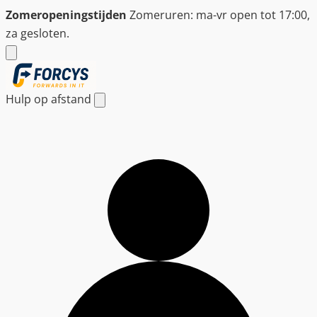
Ga
Zomeropeningstijden
Zomeruren: ma-vr open tot 17:00,
naar
za gesloten.
de
inhoud
Hulp op afstand