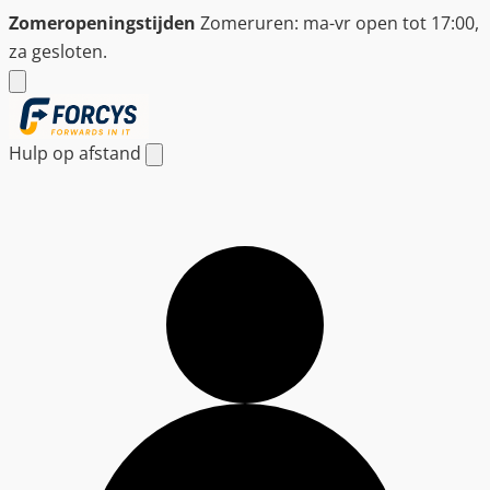
Ga
Zomeropeningstijden
Zomeruren: ma-vr open tot 17:00,
naar
za gesloten.
de
inhoud
Hulp op afstand