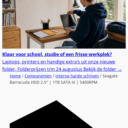
Klaar voor school, studie of een frisse werkplek?
Laptops, printers en handige extra’s uit onze nieuwe
folder.
Folderprijzen t/m 24 augustus
Bekijk de folder
→
Home
/
Componenten
/
Interne harde schijven
/ Seagate
Barracuda HDD 2.5″ | 1TB SATA III | 5400RPM