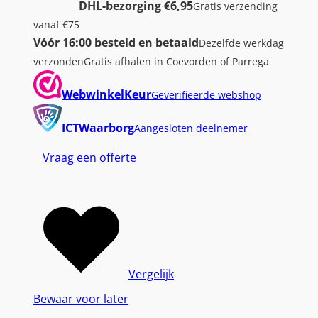
DHL-bezorging €6,95
Gratis verzending
vanaf €75
Vóór 16:00 besteld en betaald
Dezelfde werkdag
verzonden
Gratis afhalen in Coevorden of Parrega
WebwinkelKeur
Geverifieerde webshop
ICTWaarborg
Aangesloten deelnemer
Vraag een offerte
Vergelijk
Bewaar voor later