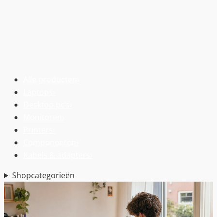
Alle producten
›
Laptops
›
Desktop pc’s
›
Monitoren
›
Printers
›
Componenten
›
Kabels & adapters
›
Shopcategorieën