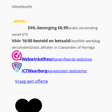
Uitverkocht
DHL-bezorging €6,95
Gratis verzending
vanaf €75
Vóór 16:00 besteld en betaald
Dezelfde werkdag
verzonden
Gratis afhalen in Coevorden of Parrega
WebwinkelKeur
Geverifieerde webshop
ICTWaarborg
Aangesloten deelnemer
Vraag een offerte