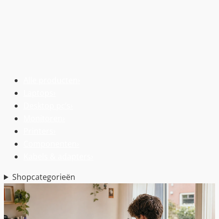
Alle producten
›
Laptops
›
Desktop pc’s
›
Monitoren
›
Printers
›
Componenten
›
Kabels & adapters
›
Shopcategorieën