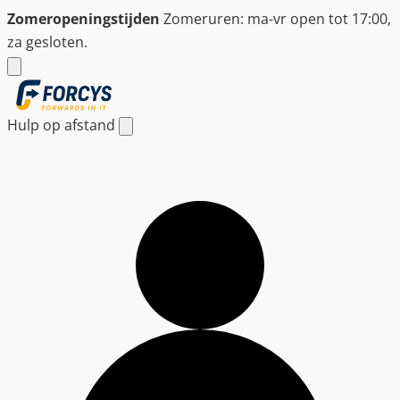
Ga
Zomeropeningstijden
Zomeruren: ma-vr open tot 17:00,
naar
za gesloten.
de
inhoud
Hulp op afstand