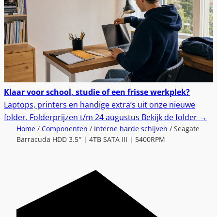
Klaar voor school, studie of een frisse werkplek?
Laptops, printers en handige extra’s uit onze nieuwe
folder.
Folderprijzen t/m 24 augustus
Bekijk de folder
→
Home
/
Componenten
/
Interne harde schijven
/ Seagate
Barracuda HDD 3.5″ | 4TB SATA III | 5400RPM