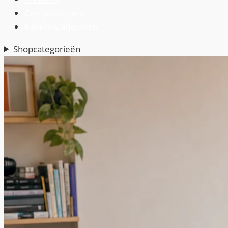
Componenten
›
Kabels & adapters
›
Shopcategorieën